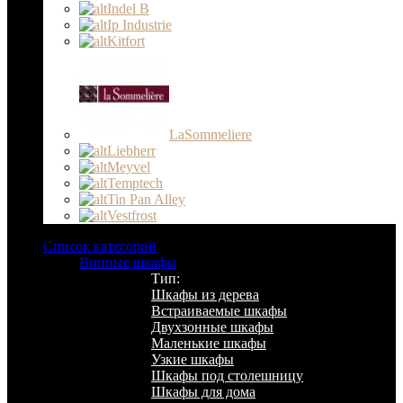
Indel B
Ip Industrie
Kitfort
LaSommeliere
Liebherr
Meyvel
Temptech
Tin Pan Alley
Vestfrost
Список категорий
Винные шкафы
Тип:
Шкафы из дерева
Встраиваемые шкафы
Двухзонные шкафы
Маленькие шкафы
Узкие шкафы
Шкафы под столешницу
Шкафы для дома