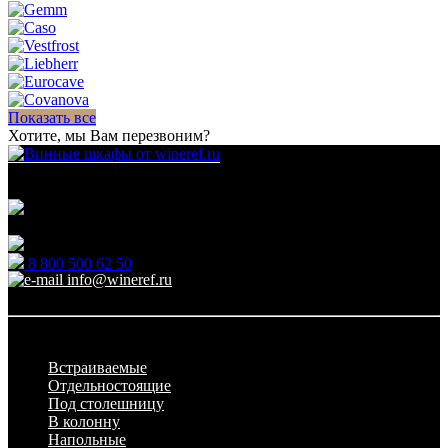
Показать все
Хотите, мы Вам перезвоним?
Для гостиниц,
ресторанов и дома
111123, г.Москва, ул.Электродная, дом 2 корпус 3 пом
7
Ежедневно: 09:00 - 21:00
8 800 500 62 50
info@wineref.ru
Заказать звонок
По типу установки
Встраиваемые
Отдельностоящие
Под столешницу
В колонну
Напольные