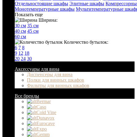
Отдельностоящие шкафы
Элитные шкафы
Компрессорны
Монотемпературные шкафы
Мультитемпературные шкаф
Показать еще
Ширина:
30 см
35 см
40 см
45 см
60 см
Количество бутылок:
6
7
8
9
12
18
20
24
30
Аксессуары для вина
Диспенсеры для вина
Полки для винных шкафов
Фильтры для винных шкафов
Все бренды
Bermar
Caso
Cold Vine
Dunavox
Eurocave
Expo
Gemm