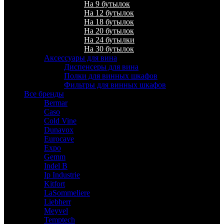
На 9 бутылок
На 12 бутылок
На 18 бутылок
На 20 бутылок
На 24 бутылки
На 30 бутылок
Аксессуары для вина
Диспенсеры для вина
Полки для винных шкафов
Фильтры для винных шкафов
Все бренды
Bermar
Caso
Cold Vine
Dunavox
Eurocave
Expo
Gemm
Indel B
Ip Industrie
Kitfort
LaSommeliere
Liebherr
Meyvel
Temptech