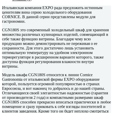
Итальянская компания EXPO рада предложить истинным
ценителям вина серию холодильного оборудования
CORNICE. В данной серии представлены модули для
гастрономии.
CGN180S это современный холодильный шкаф для хранения
множества различных кулинарных изделий, совмещающий в
себе также функцию витрины. Благодаря чему всю
продукцию можно демонстрировать не переживая о ее
сохранности. Для этого достаточно лишь установить
оптимальную температуру на удобном электронном
терморегуляторе в расширенном варианте которого, также
доступна функция регулирования влажности внутри
витрины.
Модель шкафа CGN180S относится к линии Cornice
Gastronomia от итальянской фирмы EXPO оборудование
которой, пользуется огромной популярностью в странах
Евросоюза, и вот наконец то добралось и до нашей страны.
Отличающиеся своей элегантностью надежностью (гарантия
от производителя 2 года) и компактными размерами шкаф
CGN180S способен прекрасно вписаться практически в любое
помещение и сразу приковать к себе взгляды посетителей и
клиентов заведения. Кроме того он будет неплохо смотреться