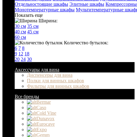
Отдельностоящие шкафы
Элитные шкафы
Компрессорны
Монотемпературные шкафы
Мультитемпературные шкаф
Показать еще
Ширина:
30 см
35 см
40 см
45 см
60 см
Количество бутылок:
6
7
8
9
12
18
20
24
30
Аксессуары для вина
Диспенсеры для вина
Полки для винных шкафов
Фильтры для винных шкафов
Все бренды
Bermar
Caso
Cold Vine
Dunavox
Eurocave
Expo
Gemm