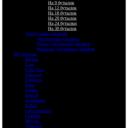
На 9 бутылок
На 12 бутылок
На 18 бутылок
На 20 бутылок
На 24 бутылки
На 30 бутылок
Аксессуары для вина
Диспенсеры для вина
Полки для винных шкафов
Фильтры для винных шкафов
Все бренды
Bermar
Caso
Cold Vine
Dunavox
Eurocave
Expo
Gemm
Indel B
Ip Industrie
Kitfort
LaSommeliere
Liebherr
Meyvel
Temptech