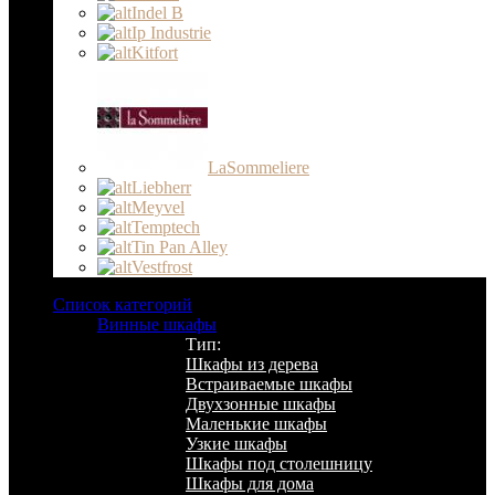
Indel B
Ip Industrie
Kitfort
LaSommeliere
Liebherr
Meyvel
Temptech
Tin Pan Alley
Vestfrost
Список категорий
Винные шкафы
Тип:
Шкафы из дерева
Встраиваемые шкафы
Двухзонные шкафы
Маленькие шкафы
Узкие шкафы
Шкафы под столешницу
Шкафы для дома