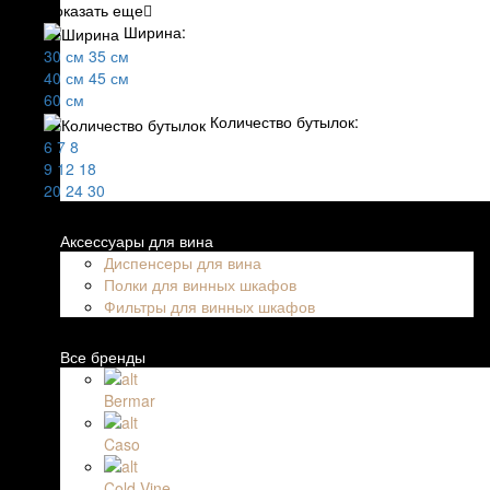
Показать еще
Ширина:
30 см
35 см
40 см
45 см
60 см
Количество бутылок:
6
7
8
9
12
18
20
24
30
Аксессуары для вина
Диспенсеры для вина
Полки для винных шкафов
Фильтры для винных шкафов
Все бренды
Bermar
Caso
Cold Vine