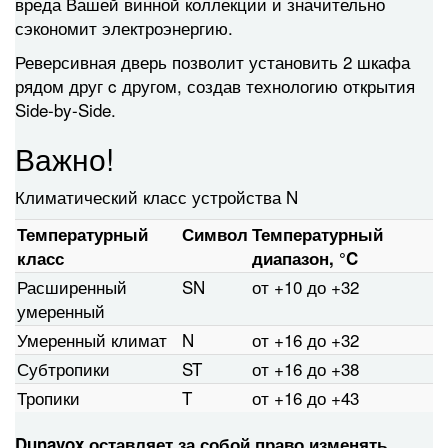
вреда Вашей винной коллекции и значительно
сэкономит электроэнергию.
Реверсивная дверь позволит установить 2 шкафа
рядом друг c другом, создав технологию открытия
Side-by-Side.
Важно!
Климатический класс устройства N
Температурный
Символ
Температурный
класс
диапазон, °C
Расширенный
SN
от +10 до +32
умеренный
Умеренный климат
N
от +16 до +32
Субтропики
ST
от +16 до +38
Тропики
T
от +16 до +43
Dunavox оставляет за собой право изменять