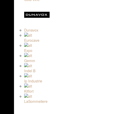
Dunavox
Eurocave
Expo
Gemm
Indel B
Ip Industrie
Kitfort
LaSommeliere