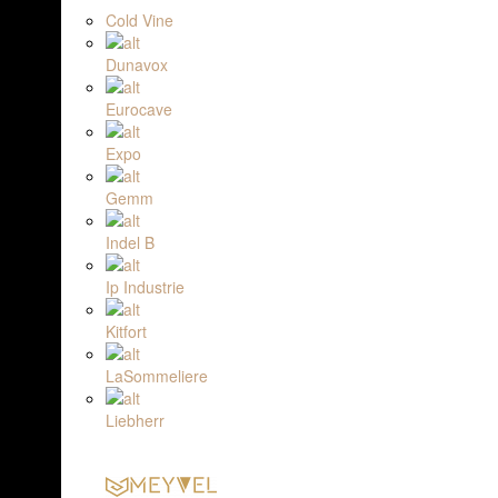
Cold Vine
Dunavox
Eurocave
Expo
Gemm
Indel B
Ip Industrie
Kitfort
LaSommeliere
Liebherr