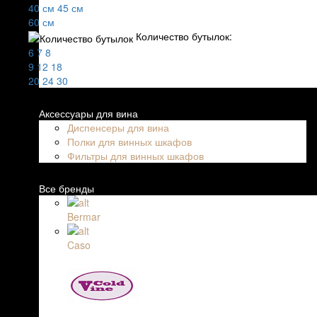
40 см
45 см
60 см
Количество бутылок:
6
7
8
9
12
18
20
24
30
Аксессуары для вина
Диспенсеры для вина
Полки для винных шкафов
Фильтры для винных шкафов
Все бренды
Bermar
Caso