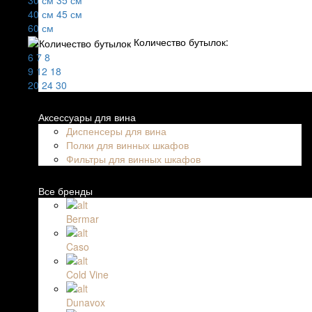
40 см
45 см
60 см
Количество бутылок:
6
7
8
9
12
18
20
24
30
Аксессуары для вина
Диспенсеры для вина
Полки для винных шкафов
Фильтры для винных шкафов
Все бренды
Bermar
Caso
Cold Vine
Dunavox