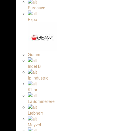
Eurocave
Expo
Gemm
Indel B
Ip Industrie
Kitfort
LaSommeliere
Liebherr
Meyvel