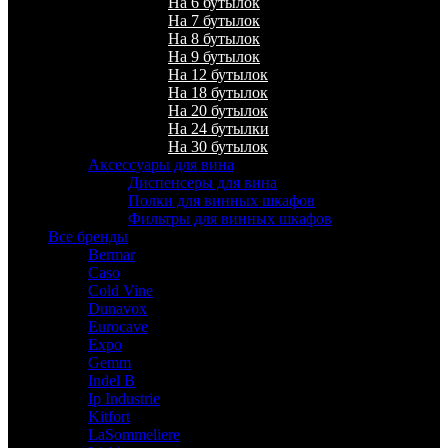
На 6 бутылок
На 7 бутылок
На 8 бутылок
На 9 бутылок
На 12 бутылок
На 18 бутылок
На 20 бутылок
На 24 бутылки
На 30 бутылок
Аксессуары для вина
Диспенсеры для вина
Полки для винных шкафов
Фильтры для винных шкафов
Все бренды
Bermar
Caso
Cold Vine
Dunavox
Eurocave
Expo
Gemm
Indel B
Ip Industrie
Kitfort
LaSommeliere