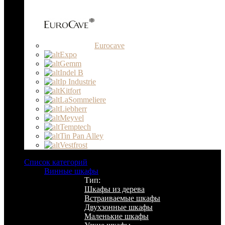
Eurocave
Expo
Gemm
Indel B
Ip Industrie
Kitfort
LaSommeliere
Liebherr
Meyvel
Temptech
Tin Pan Alley
Vestfrost
Список категорий
Винные шкафы
Тип:
Шкафы из дерева
Встраиваемые шкафы
Двухзонные шкафы
Маленькие шкафы