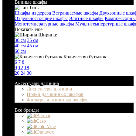
Винные шкафы
Тип:
Шкафы из дерева
Встраиваемые шкафы
Двухзонные шка
Отдельностоящие шкафы
Элитные шкафы
Компрессорны
Монотемпературные шкафы
Мультитемпературные шкаф
Показать еще
Ширина:
30 см
35 см
40 см
45 см
60 см
Количество бутылок:
6
7
8
9
12
18
20
24
30
Аксессуары для вина
Диспенсеры для вина
Полки для винных шкафов
Фильтры для винных шкафов
Все бренды
Bermar
Caso
Cold Vine
Dunavox