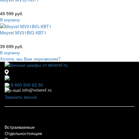
49 599 руб.
В корзину
Meyvel MV31BIG-KBT1
39 699 руб.
В корзину
Хотите, мы Вам перезвоним?
111123, г.Москва, ул.Электродная, дом 2 корпус 3 пом 7
Ежедневно: 09:00 - 21:00
8 800 500 62 50
info@wineref.ru
Заказать звонок
По типу установки
Встраиваемые
Отдельностоящие