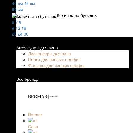
40 см
45 см
60 см
Количество бутылок:
6
7
8
9
12
18
20
24
30
Аксессуары для вина
Диспенсеры для вина
Полки для винных шкафов
Фильтры для винных шкафов
Все бренды
Bermar
Caso