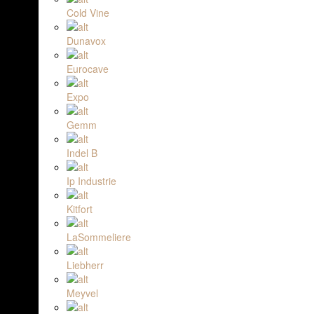
Cold Vine
Dunavox
Eurocave
Expo
Gemm
Indel B
Ip Industrie
Kitfort
LaSommeliere
Liebherr
Meyvel