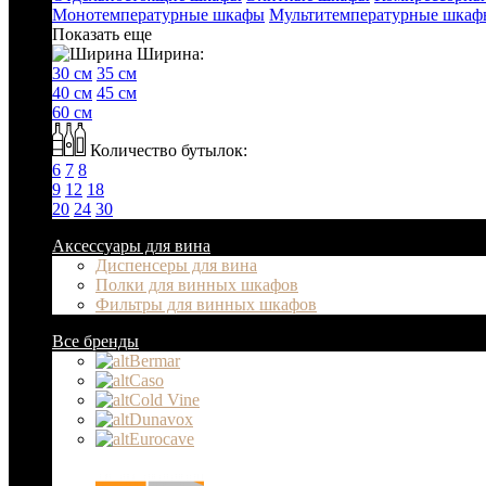
Монотемпературные шкафы
Мультитемпературные шкаф
Показать еще
Ширина:
30 см
35 см
40 см
45 см
60 см
Количество бутылок:
6
7
8
9
12
18
20
24
30
Аксессуары для вина
Диспенсеры для вина
Полки для винных шкафов
Фильтры для винных шкафов
Все бренды
Bermar
Caso
Cold Vine
Dunavox
Eurocave