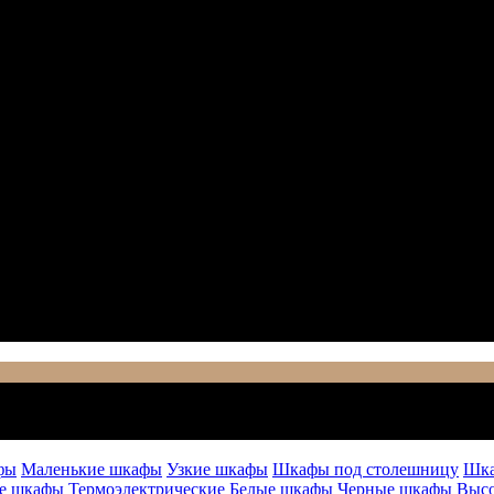
фы
Маленькие шкафы
Узкие шкафы
Шкафы под столешницу
Шка
е шкафы
Термоэлектрические
Белые шкафы
Черные шкафы
Выс