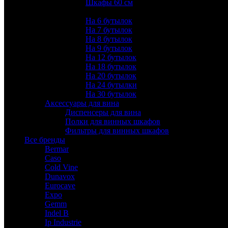
Шкафы 60 см
Количество бутылок:
На 6 бутылок
На 7 бутылок
На 8 бутылок
На 9 бутылок
На 12 бутылок
На 18 бутылок
На 20 бутылок
На 24 бутылки
На 30 бутылок
Аксессуары для вина
Диспенсеры для вина
Полки для винных шкафов
Фильтры для винных шкафов
Все бренды
Bermar
Caso
Cold Vine
Dunavox
Eurocave
Expo
Gemm
Indel B
Ip Industrie