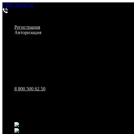
8 800 500 62 50
Заказать звонок
Личный кабинет
Регистрация
Авторизация
Информация
Настройки
Обратная связь
8 800 500 62 50
111123, г.Москва, ул.Электродная, дом 2 корпус 3 пом 7
Ежедневно: 09:00 - 21:00
111123, г.Москва, ул.Электродная, дом 2 корпус 3 пом 7
Ежедневно: 09:00 - 21:00