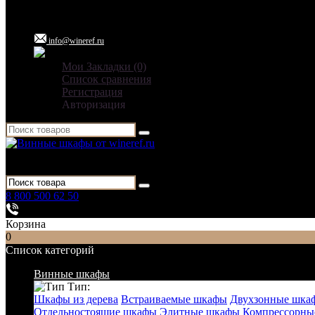
info@wineref.ru
Мои Закладки (0)
Список сравнения
Регистрация
Авторизация
Для гостиниц,
ресторанов и дома
8 800 500 62 50
Заказать звонок
Корзина
0
Список категорий
Винные шкафы
Тип:
Шкафы из дерева
Встраиваемые шкафы
Двухзонные шка
Отдельностоящие шкафы
Элитные шкафы
Компрессорны