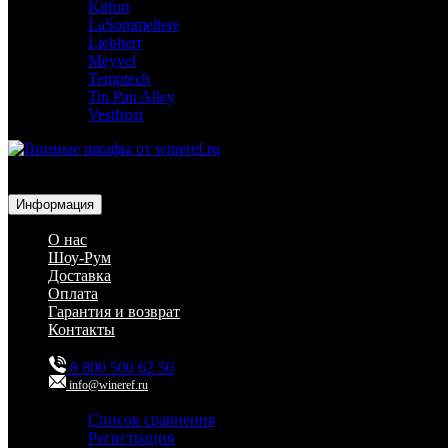
Kitfort
LaSommeliere
Liebherr
Meyvel
Temptech
Tin Pan Alley
Vestfrost
Для гостиниц,
ресторанов и дома
Информация
О нас
Шоу-Рум
Доставка
Оплата
Гарантия и возврат
Контакты
8 800 500 62 50
info@wineref.ru
Список сравнения
Регистрация