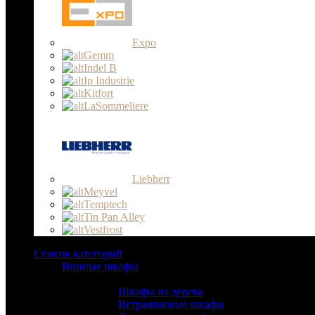
Expo
Gemm
Indel B
Ip Industrie
Kitfort
LaSommeliere
Liebherr
Meyvel
Temptech
Tin Pan Alley
Vestfrost
Список категорий
Винные шкафы
Тип:
Шкафы из дерева
Встраиваемые шкафы