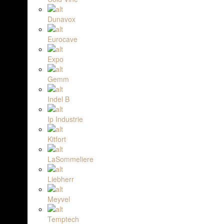
Dunavox
Eurocave
Expo
Gemm
Indel B
Ip Industrie
Kitfort
LaSommeliere
Liebherr
Meyvel
Temptech