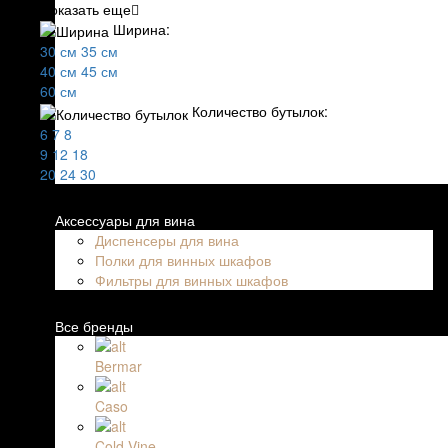
Показать еще
Ширина:
30 см
35 см
40 см
45 см
60 см
Количество бутылок:
6
7
8
9
12
18
20
24
30
Аксессуары для вина
Диспенсеры для вина
Полки для винных шкафов
Фильтры для винных шкафов
Все бренды
Bermar
Caso
Cold Vine