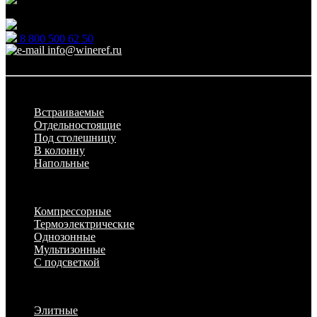
7
Ежедневно: 09:00 - 21:00
8 800 500 62 50
info@wineref.ru
Заказать звонок
По типу установки
Встраиваемые
Отдельностоящие
Под столешницу
В колонну
Напольные
По техническим характеристикам
Компрессорные
Термоэлектрические
Однозонные
Мультизонные
С подсветкой
По назначению
Элитные