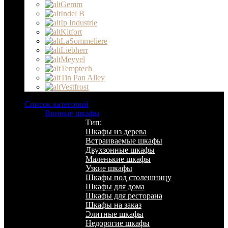
Gemm
Indel B
Ip Industrie
Kitfort
LaSommeliere
Liebherr
Meyvel
Temptech
Tin Pan Alley
Vestfrost
Список категорий
Винные шкафы
Тип:
Шкафы из дерева
Встраиваемые шкафы
Двухзонные шкафы
Маленькие шкафы
Узкие шкафы
Шкафы под столешницу
Шкафы для дома
Шкафы для ресторана
Шкафы на заказ
Элитные шкафы
Недорогие шкафы