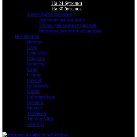
На 24 бутылки
На 30 бутылок
Аксессуары для вина
Диспенсеры для вина
Полки для винных шкафов
Фильтры для винных шкафов
Все бренды
Bermar
Caso
Cold Vine
Dunavox
Eurocave
Expo
Gemm
Indel B
Ip Industrie
Kitfort
LaSommeliere
Liebherr
Meyvel
Temptech
Tin Pan Alley
Vestfrost