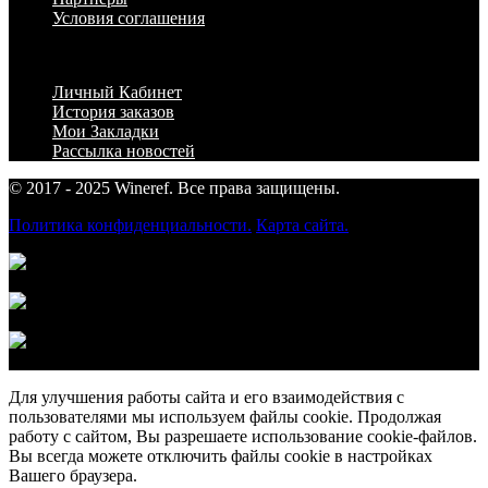
Условия соглашения
Личный Кабинет
Личный Кабинет
История заказов
Мои Закладки
Рассылка новостей
© 2017 - 2025 Wineref. Все права защищены.
Политика конфиденциальности.
Карта сайта.
Оплата наличными по
факту доставки
Предоплатой по
безналичному расчёту
Оплата банковской
картой
Для улучшения работы сайта и его взаимодействия с
пользователями мы используем файлы cookie. Продолжая
работу с сайтом, Вы разрешаете использование cookie-файлов.
Вы всегда можете отключить файлы cookie в настройках
Вашего браузера.