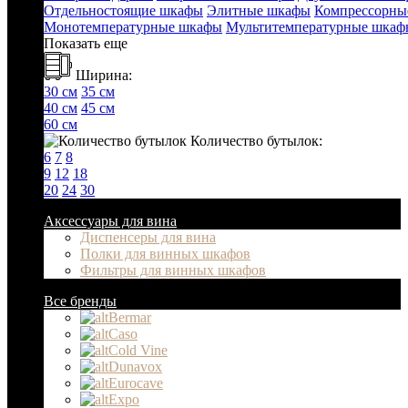
Отдельностоящие шкафы
Элитные шкафы
Компрессорны
Монотемпературные шкафы
Мультитемпературные шкаф
Показать еще
Ширина:
30 см
35 см
40 см
45 см
60 см
Количество бутылок:
6
7
8
9
12
18
20
24
30
Аксессуары для вина
Диспенсеры для вина
Полки для винных шкафов
Фильтры для винных шкафов
Все бренды
Bermar
Caso
Cold Vine
Dunavox
Eurocave
Expo