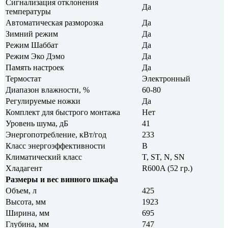
Сигнализация отклонения
Да
температуры
Автоматическая разморозка
Да
Зимний режим
Да
Режим Шаббат
Да
Режим Эко Дэмо
Да
Память настроек
Да
Термостат
Электронный
Диапазон влажности, %
60-80
Регулируемые ножки
Да
Комплект для быстрого монтажа
Нет
Уровень шума, дБ
41
Энергопотребление, кВт/год
233
Класс энергоэффективности
B
Климатический класс
T, ST, N, SN
Хладагент
R600A (52 гр.)
Размеры и вес винного шкафа
Объем, л
425
Высота, мм
1923
Ширина, мм
695
Глубина, мм
747