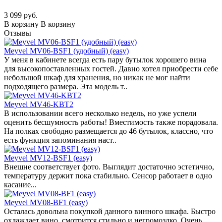
3 099 руб.
В корзину
В корзину
Отзывы
Meyvel MV06-BSF1 (удобный) (easy)
У меня в кабинете всегда есть пару бутылок хорошего вина
для высокопоставленных гостей. Давно хотел приобрести себе
небольшой шкаф для хранения, но никак не мог найти
подходящего размера. Эта модель т..
Meyvel MV46-KBT2
В использовании всего несколько недель, но уже успели
оценить бесшумность работы! Вместимость также порадовала.
На полках свободно размещается до 46 бутылок, классно, что
есть функция запоминания наст..
Meyvel MV12-BSF1 (easy)
Внешне соответствует фото. Выглядит достаточно эстетично,
температуру держит пока стабильно. Сенсор работает в одно
касание...
Meyvel MV08-BF1 (easy)
Осталась довольна покупкой данного винного шкафа. Быстро
охлаждает вино, смотрится стильно и негромоздко. Очень