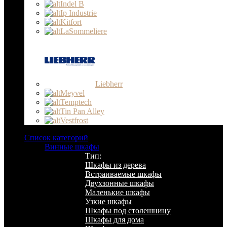
Indel B
Ip Industrie
Kitfort
LaSommeliere
Liebherr
Meyvel
Temptech
Tin Pan Alley
Vestfrost
Список категорий
Винные шкафы
Тип:
Шкафы из дерева
Встраиваемые шкафы
Двухзонные шкафы
Маленькие шкафы
Узкие шкафы
Шкафы под столешницу
Шкафы для дома