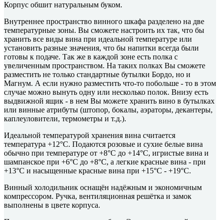
Корпус обшит натуральным буком.
Внутреннее пространство винного шкафа разделено на две
температурные зоны. Вы сможете настроить их так, что бы
хранить все виды вина при идеальной температуре или
установить разные значения, что бы напитки всегда были
готовы к подаче. Так же в каждой зоне есть полка с
увеличенным пространством. На таких полках Вы сможете
разместить не только стандартные бутылки Бордо, но и
Магнум. А если нужно разместить что-то побольше - то в этом
случае можно вынуть одну или несколько полок. Внизу есть
выдвижной ящик - в нем Вы можете хранить вино в бутылках
или винные атрибуты (штопор, бокалы, аэраторы, декантеры,
каплеуловители, термометры и т.д.).
Идеальной температурой хранения вина считается
температура +12°C. Подаются розовые и сухие белые вина
обычно при температуре от +8°C до +14°C, игристые вина и
шампанское при +6°C до +8°C, а легкие красные вина - при
+13°C и насыщенные красные вина при +15°C - +19°C.
Винный холодильник оснащён надёжным и экономичным
компрессором. Ручка, вентиляционная решётка и замок
выполнены в цвете корпуса.