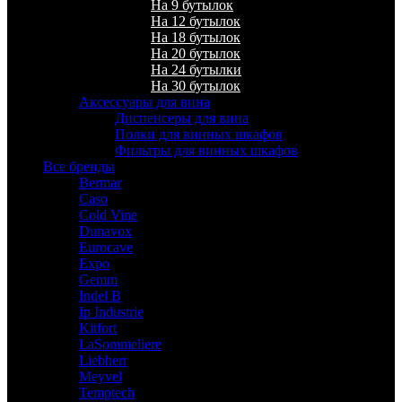
На 9 бутылок
На 12 бутылок
На 18 бутылок
На 20 бутылок
На 24 бутылки
На 30 бутылок
Аксессуары для вина
Диспенсеры для вина
Полки для винных шкафов
Фильтры для винных шкафов
Все бренды
Bermar
Caso
Cold Vine
Dunavox
Eurocave
Expo
Gemm
Indel B
Ip Industrie
Kitfort
LaSommeliere
Liebherr
Meyvel
Temptech