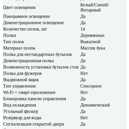
Белый/Синий/
Цвет освещения
Янтарный
Панорамное освещение
Да
Демонстрационное освещение
Да
Количество полок, шт
14
Полки
Деревянные
Тип полок
Выкатной
Материал полок
Массив бука
Полка для нестандартных бутылок
Да
Демонстрационная полка
Да
Возможность установки бутылок стоя
Да
Полка для фужеров
Нет
Выдвижной ящик
Да
Тип управления
Сенсорное
Wi-Fi + смарт-приложение
Нет
Блокировка панели управления
Да
Вид охлаждения
Динамический
Угольный фильтр
Да
Резервуар для воды
Нет
Сигнализация открытой двери
Да