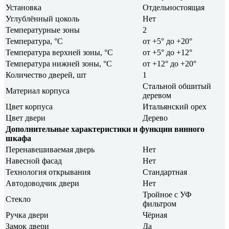
Установка
Отдельностоящая
Углублённый цоколь
Нет
Температурные зоны
2
Температура, °C
от +5° до +20°
Температура верхней зоны, °C
от +5° до +12°
Температура нижней зоны, °C
от +12° до +20°
Количество дверей, шт
1
Стальной обшитый
Материал корпуса
деревом
Цвет корпуса
Итальянский орех
Цвет двери
Дерево
Дополнительные характеристики и функции винного
шкафа
Перенавешиваемая дверь
Нет
Навесной фасад
Нет
Технология открывания
Стандартная
Автодоводчик двери
Нет
Тройное с УФ
Стекло
фильтром
Ручка двери
Чёрная
Замок двери
Да