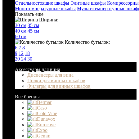
Отдельностоящие шкафы
Элитные шкафы
Компрессорны
Монотемпературные шкафы
Мультитемпературные шкаф
Показать еще
Ширина:
30 см
35 см
40 см
45 см
60 см
Количество бутылок:
6
7
8
9
12
18
20
24
30
Аксессуары для вина
Диспенсеры для вина
Полки для винных шкафов
Фильтры для винных шкафов
Все бренды
Bermar
Caso
Cold Vine
Dunavox
Eurocave
Expo
Gemm