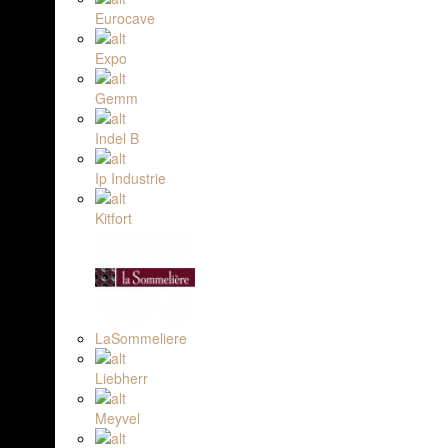
Eurocave
Expo
Gemm
Indel B
Ip Industrie
Kitfort
LaSommeliere
Liebherr
Meyvel