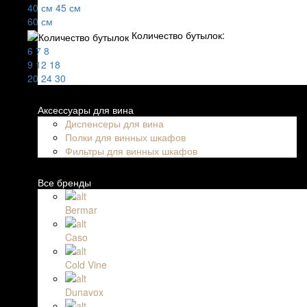
40 см
45 см
60 см
Количество бутылок:
6
7
8
9
12
18
20
24
30
Аксессуары для вина
Диспенсеры для вина
Полки для винных шкафов
Фильтры для винных шкафов
Все бренды
Bermar
Caso
Cold Vine
Dunavox