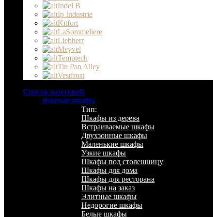
Indel B
Ip Industrie
Kitfort
LaSommeliere
Liebherr
Meyvel
Temptech
Tin Pan Alley
Vestfrost
Список категорий
Винные шкафы
Тип:
Шкафы из дерева
Встраиваемые шкафы
Двухзонные шкафы
Маленькие шкафы
Узкие шкафы
Шкафы под столешницу
Шкафы для дома
Шкафы для ресторана
Шкафы на заказ
Элитные шкафы
Недорогие шкафы
Белые шкафы