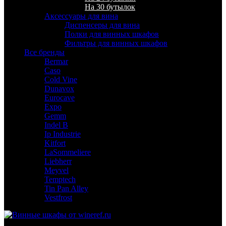
На 30 бутылок
Аксессуары для вина
Диспенсеры для вина
Полки для винных шкафов
Фильтры для винных шкафов
Все бренды
Bermar
Caso
Cold Vine
Dunavox
Eurocave
Expo
Gemm
Indel B
Ip Industrie
Kitfort
LaSommeliere
Liebherr
Meyvel
Temptech
Tin Pan Alley
Vestfrost
Для гостиниц,