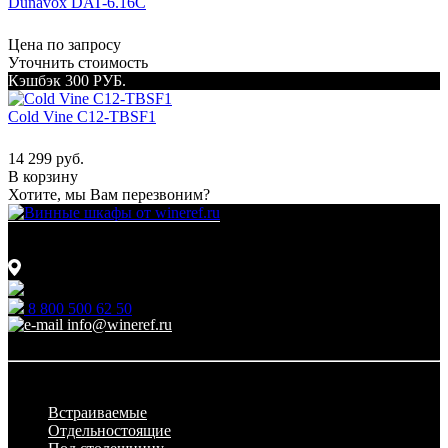
Dunavox DAT-6.16C
Цена по запросу
Уточнить стоимость
Кэшбэк 300 РУБ.
Cold Vine C12-TBSF1
14 299 руб.
В корзину
Хотите, мы Вам перезвоним?
Для гостиниц,
ресторанов и дома
111123, г.Москва, ул.Электродная, дом 2 корпус 3 пом 7
Ежедневно: 09:00 - 21:00
8 800 500 62 50
info@wineref.ru
Заказать звонок
По типу установки
Встраиваемые
Отдельностоящие