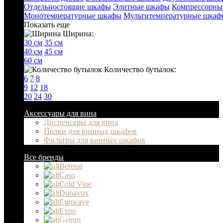
Отдельностоящие шкафы
Элитные шкафы
Компрессорны
Монотемпературные шкафы
Мультитемпературные шкаф
Показать еще
Ширина:
30 см
35 см
40 см
45 см
60 см
Количество бутылок:
6
7
8
9
12
18
20
24
30
Аксессуары для вина
Диспенсеры для вина
Полки для винных шкафов
Фильтры для винных шкафов
Все бренды
Bermar
Caso
Cold Vine
Dunavox
Eurocave
Expo
Gemm