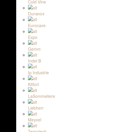
Cold Vine
Dunavox
Eurocave
Expo
Gemm
Indel B
Ip Industrie
Kitfort
LaSommeliere
Liebherr
Meyvel
Temptech