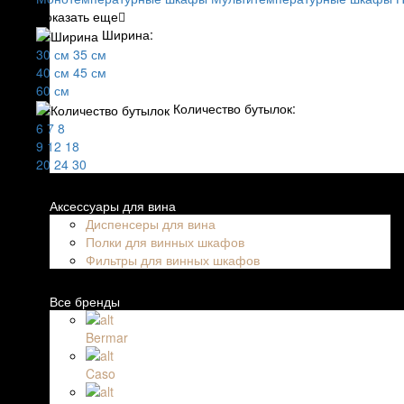
Показать еще
Ширина:
30 см
35 см
40 см
45 см
60 см
Количество бутылок:
6
7
8
9
12
18
20
24
30
Аксессуары для вина
Диспенсеры для вина
Полки для винных шкафов
Фильтры для винных шкафов
Все бренды
Bermar
Caso