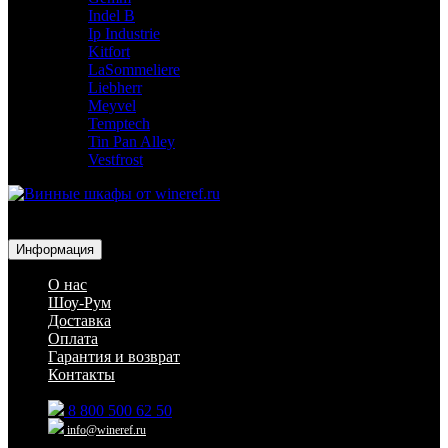
Indel B
Ip Industrie
Kitfort
LaSommeliere
Liebherr
Meyvel
Temptech
Tin Pan Alley
Vestfrost
Для гостиниц,
ресторанов и дома
Информация
О нас
Шоу-Рум
Доставка
Оплата
Гарантия и возврат
Контакты
8 800 500 62 50
info@wineref.ru