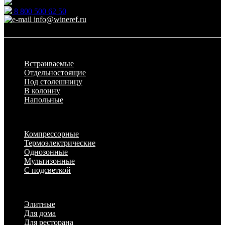
Ежедневно: 09:00 - 21:00
8 800 500 62 50
info@wineref.ru
Заказать звонок
По типу установки
Встраиваемые
Отдельностоящие
Под столешницу
В колонну
Напольные
По техническим характеристикам
Компрессорные
Термоэлектрические
Однозонные
Мультизонные
С подсветкой
По назначению
Элитные
Для дома
Для ресторана