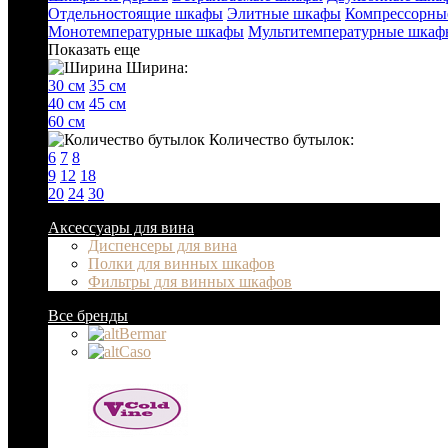
Отдельностоящие шкафы
Элитные шкафы
Компрессорны
Монотемпературные шкафы
Мультитемпературные шкаф
Показать еще
Ширина:
30 см
35 см
40 см
45 см
60 см
Количество бутылок:
6
7
8
9
12
18
20
24
30
Аксессуары для вина
Диспенсеры для вина
Полки для винных шкафов
Фильтры для винных шкафов
Все бренды
Bermar
Caso