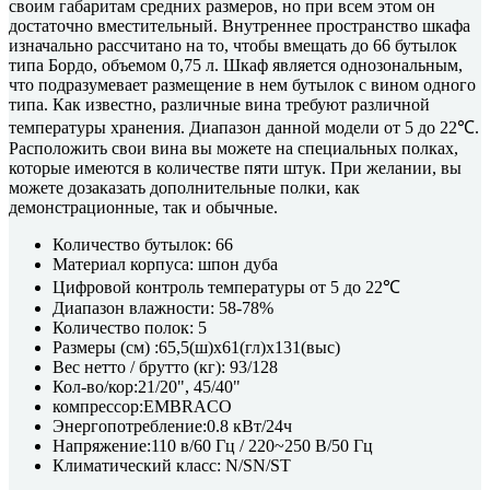
своим габаритам средних размеров, но при всем этом он
достаточно вместительный. Внутреннее пространство шкафа
изначально рассчитано на то, чтобы вмещать до 66 бутылок
типа Бордо, объемом 0,75 л. Шкаф является однозональным,
что подразумевает размещение в нем бутылок с вином одного
типа. Как известно, различные вина требуют различной
температуры хранения. Диапазон данной модели от 5 до 22℃.
Расположить свои вина вы можете на специальных полках,
которые имеются в количестве пяти штук. При желании, вы
можете дозаказать дополнительные полки, как
демонстрационные, так и обычные.
Количество бутылок: 66
Материал корпуса: шпон дуба
Цифровой контроль температуры от 5 до 22℃
Диапазон влажности: 58-78%
Количество полок: 5
Размеры (см) :65,5(ш)х61(гл)х131(выс)
Вес нетто / брутто (кг): 93/128
Кол-во/кор:21/20", 45/40"
компрессор:EMBRACO
Энергопотребление:0.8 кВт/24ч
Напряжение:110 в/60 Гц / 220~250 В/50 Гц
Климатический класс: N/SN/ST