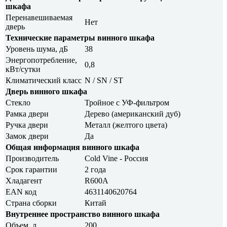
шкафа
Перенавешиваемая
Нет
дверь
Технические параметры винного шкафа
Уровень шума, дБ
38
Энергопотребление,
0,8
кВт/сутки
Климатический класс
N / SN / ST
Дверь винного шкафа
Стекло
Тройное с УФ-фильтром
Рамка двери
Дерево (американский дуб)
Ручка двери
Металл (желтого цвета)
Замок двери
Да
Общая информация винного шкафа
Производитель
Cold Vine - Россия
Срок гарантии
2 года
Хладагент
R600A
EAN код
4631140620764
Страна сборки
Китай
Внутреннее пространство винного шкафа
Объем, л
200