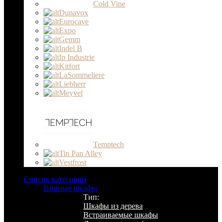
Cold Vine
Dunavox
Eurocave
Expo
Gemm
Indel B
Ip Industrie
Kitfort
LaSommeliere
Liebherr
Meyvel
Temptech
Tin Pan Alley
Vestfrost
Список категорий
Винные шкафы
Тип:
Шкафы из дерева
Встраиваемые шкафы