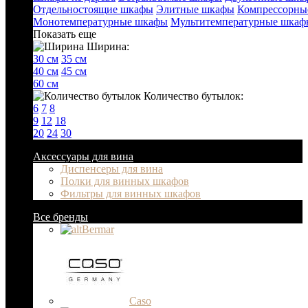
Отдельностоящие шкафы
Элитные шкафы
Компрессорны
Монотемпературные шкафы
Мультитемпературные шкаф
Показать еще
Ширина:
30 см
35 см
40 см
45 см
60 см
Количество бутылок:
6
7
8
9
12
18
20
24
30
Аксессуары для вина
Диспенсеры для вина
Полки для винных шкафов
Фильтры для винных шкафов
Все бренды
Bermar
Caso