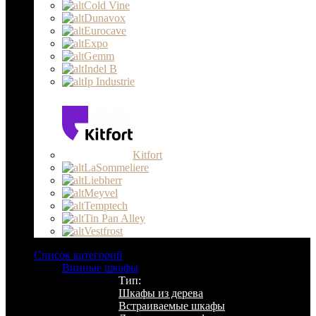
Cold Vine
Dunavox
Eurocave
Expo
Gemm
Indel B
Ip Industrie
Kitfort
LaSommeliere
Liebherr
Meyvel
Temptech
Tin Pan Alley
Vestfrost
Список категорий
Винные шкафы
Тип:
Шкафы из дерева
Встраиваемые шкафы