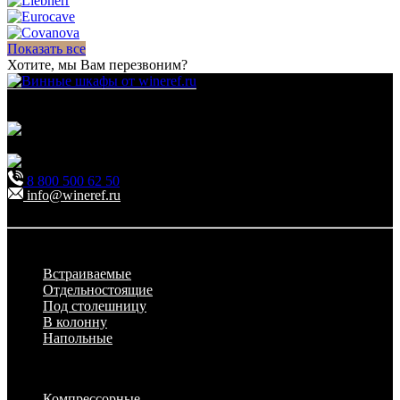
Показать все
Хотите, мы Вам перезвоним?
Для гостиниц,
ресторанов и дома
111123, г.Москва, ул.Электродная, дом 2 корпус 3 пом
7
Ежедневно: 09:00 - 21:00
8 800 500 62 50
info@wineref.ru
Заказать звонок
По типу установки
Встраиваемые
Отдельностоящие
Под столешницу
В колонну
Напольные
По техническим характеристикам
Компрессорные