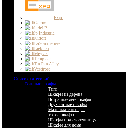
Expo
Gemm
Indel B
Ip Industrie
Kitfort
LaSommeliere
Liebherr
Meyvel
Temptech
Tin Pan Alley
Vestfrost
Список категорий
Винные шкафы
Тип:
Шкафы из дерева
Встраиваемые шкафы
Двухзонные шкафы
Маленькие шкафы
Узкие шкафы
Шкафы под столешницу
Шкафы для дома