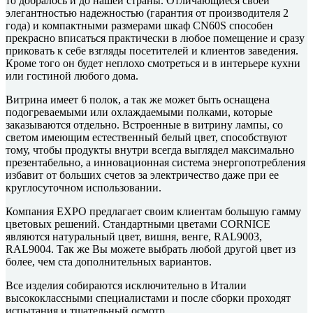
то добралось и до нашей страны. Отличающиеся своей
элегантностью надежностью (гарантия от производителя 2
года) и компактными размерами шкаф CN60S способен
прекрасно вписаться практически в любое помещение и сразу
приковать к себе взгляды посетителей и клиентов заведения.
Кроме того он будет неплохо смотреться и в интерьере кухни
или гостиной любого дома.
Витрина имеет 6 полок, а так же может быть оснащена
подогреваемыми или охлаждаемыми полками, которые
заказываются отдельно. Встроенные в витрину лампы, со
светом имеющим естественный белый цвет, способствуют
тому, чтобы продукты внутри всегда выглядел максимально
презентабельно, а инновационная система энергопотребления
избавит от больших счетов за электричество даже при ее
круглосуточном использовании.
Компания EXPO предлагает своим клиентам большую гамму
цветовых решений. Стандартными цветами CORNICE
являются натуральный цвет, вишня, венге, RAL9003,
RAL9004. Так же Вы можете выбрать любой другой цвет из
более, чем ста дополнительных вариантов.
Все изделия собираются исключительно в Италии
высококлассными специалистами и после сборки проходят
испытания и тщательный осмотр.