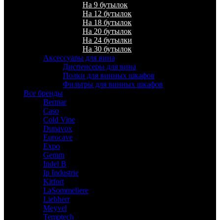
На 9 бутылок
На 12 бутылок
На 18 бутылок
На 20 бутылок
На 24 бутылки
На 30 бутылок
Аксессуары для вина
Диспенсеры для вина
Полки для винных шкафов
Фильтры для винных шкафов
Все бренды
Bermar
Caso
Cold Vine
Dunavox
Eurocave
Expo
Gemm
Indel B
Ip Industrie
Kitfort
LaSommeliere
Liebherr
Meyvel
Temptech