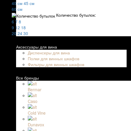
40 см
45 см
60 см
Количество бутылок:
6
7
8
9
12
18
20
24
30
Аксессуары для вина
Диспенсеры для вина
Полки для винных шкафов
Фильтры для винных шкафов
Все бренды
Bermar
Caso
Cold Vine
Dunavox