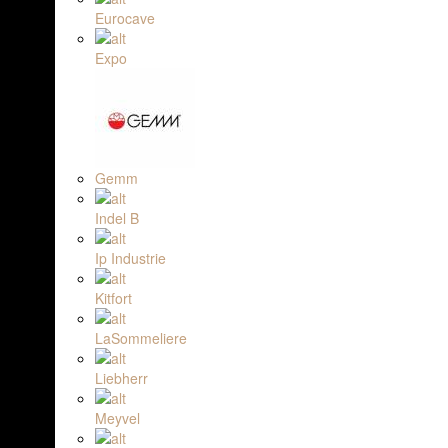
Eurocave
Expo
Gemm
Indel B
Ip Industrie
Kitfort
LaSommeliere
Liebherr
Meyvel