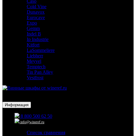
Caso
Cold Vine
Dunavox
Eurocave
Expo
Gemm
Indel B
Ip Industrie
Kitfort
LaSommeliere
Liebherr
Meyvel
Temptech
Tin Pan Alley
Vestfrost
Для гостиниц,
ресторанов и дома
Информация
8 800 500 62 50
info@wineref.ru
Список сравнения