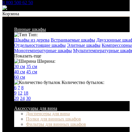
8 800 500 62 50
Заказать звонок
Корзина
Список категорий
Винные шкафы
Тип:
Шкафы из дерева
Встраиваемые шкафы
Двухзонные шка
Отдельностоящие шкафы
Элитные шкафы
Компрессорны
Монотемпературные шкафы
Мультитемпературные шкаф
Показать еще
Ширина:
30 см
35 см
40 см
45 см
60 см
Количество бутылок:
6
7
8
9
12
18
20
24
30
Аксессуары для вина
Диспенсеры для вина
Полки для винных шкафов
Фильтры для винных шкафов