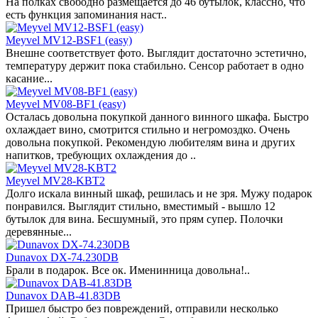
На полках свободно размещается до 46 бутылок, классно, что
есть функция запоминания наст..
Meyvel MV12-BSF1 (easy)
Внешне соответствует фото. Выглядит достаточно эстетично,
температуру держит пока стабильно. Сенсор работает в одно
касание...
Meyvel MV08-BF1 (easy)
Осталась довольна покупкой данного винного шкафа. Быстро
охлаждает вино, смотрится стильно и негромоздко. Очень
довольна покупкой. Рекомендую любителям вина и других
напитков, требующих охлаждения до ..
Meyvel MV28-KBT2
Долго искала винный шкаф, решилась и не зря. Мужу подарок
понравился. Выглядит стильно, вместимый - вышло 12
бутылок для вина. Бесшумный, это прям супер. Полочки
деревянные...
Dunavox DX-74.230DB
Брали в подарок. Все ок. Именинница довольна!..
Dunavox DAB-41.83DB
Пришел быстро без повреждений, отправили несколько