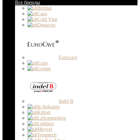
Все бренды
Bermar
Caso
Cold Vine
Dunavox
Eurocave
Expo
Gemm
Indel B
Ip Industrie
Kitfort
LaSommeliere
Liebherr
Meyvel
Temptech