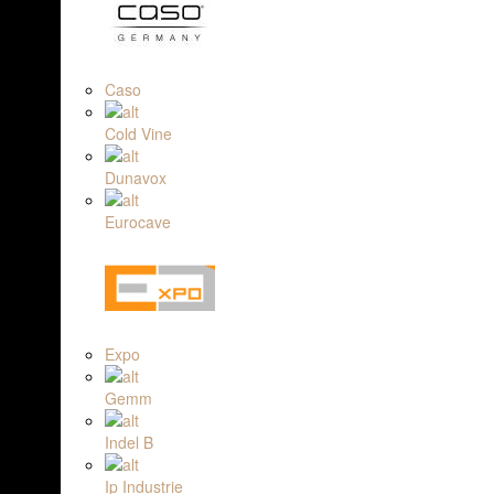
Caso
Cold Vine
Dunavox
Eurocave
Expo
Gemm
Indel B
Ip Industrie