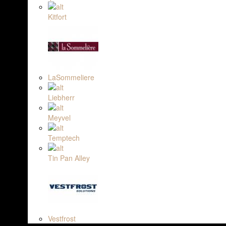
Kitfort
LaSommeliere
Liebherr
Meyvel
Temptech
Tin Pan Alley
Vestfrost