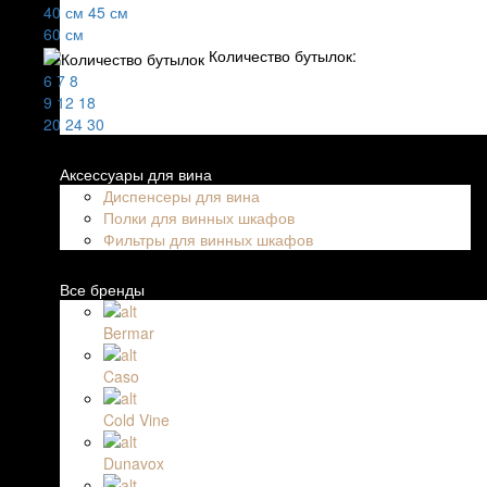
40 см
45 см
60 см
Количество бутылок:
6
7
8
9
12
18
20
24
30
Аксессуары для вина
Диспенсеры для вина
Полки для винных шкафов
Фильтры для винных шкафов
Все бренды
Bermar
Caso
Cold Vine
Dunavox