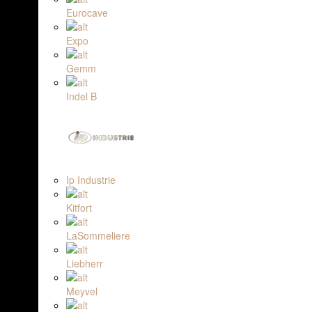
Eurocave
Expo
Gemm
Indel B
Ip Industrie
Kitfort
LaSommeliere
Liebherr
Meyvel