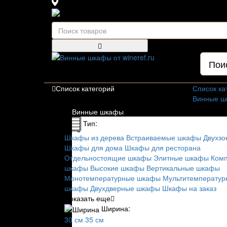
111123, г.Москва, ул.Электродная, дом 2 корпус 
Ежедневно: 09:00 - 21:00
Для гостиниц,
ресторанов и дома
Список категорий
Список ка
Винные ш
Тип:
Винные шкафы
Шкафы из
Тип:
Встраива
Шкафы из дерева
Встраиваемые шкафы
Двухз
Двухзонн
Шкафы для дома
Шкафы для ресторана
Маленьки
Отдельностоящие шкафы
Элитные шкафы
Ком
Узкие шк
шкафы
Высокие шкафы
Вертикальные шкафы
Шкафы по
Монотемпературные шкафы
Мультитемперату
Шкафы дл
шкафы
Двухдверные шкафы
Шкафы на заказ
Шкафы дл
Показать еще
Шкафы на
Ширина:
Элитные 
30 см
35 см
Недороги