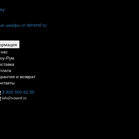
ley
тиниц,
нов и дома
рмация
 нас
оу-Рум
оставка
плата
арантия и возврат
онтакты
8 800 500 62 50
info@wineref.ru