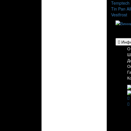
Temptech
Tin Pan Al
Vestfrost
Для гос
рестора
Инфо
О
Ш
Д
О
Г
К