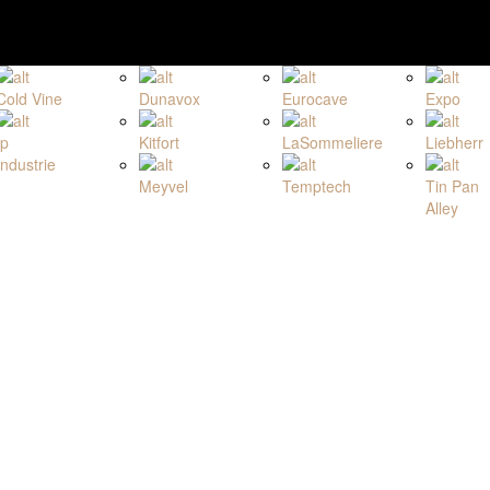
Cold Vine
Dunavox
Eurocave
Expo
Ip
Kitfort
LaSommeliere
Liebherr
Industrie
Meyvel
Temptech
Tin Pan
Alley