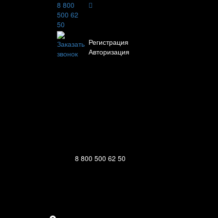
8 800
500 62
Личный кабинет
50
Регистрация
Заказать
Авторизация
звонок
Информация
Настройки
Обратная связь
8 800 500 62 50
111123, г.Москва, ул.Электродная, дом
Ежедневно: 09:00 - 21:00