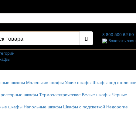
3 пом 7
8 800 500 62 50
Заказать звон
тегорий
кафы
 дерева
емые шкафы
онные шкафы
Маленькие шкафы
Узкие шкафы
Шкафы под столешн
ые шкафы
е шкафы
прессорные шкафы
Термоэлектрические
Белые шкафы
Черные
афы
д столешницу
рные шкафы
Напольные шкафы
Шкафы с подсветкой
Недорогие
я дома
я ресторана
 заказ
шкафы
е шкафы