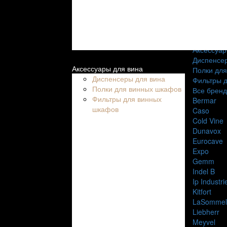
На 18 бут
На 20 бут
На 24 бут
На 30 бут
Аксессуар
Диспенсер
Аксессуары для вина
Полки дл
Диспенсеры для вина
Фильтры 
Полки для винных шкафов
Все брен
Фильтры для винных
Bermar
шкафов
Caso
Cold Vine
Dunavox
Eurocave
Expo
Gemm
Indel B
Ip Industri
Kitfort
LaSommel
Liebherr
Meyvel