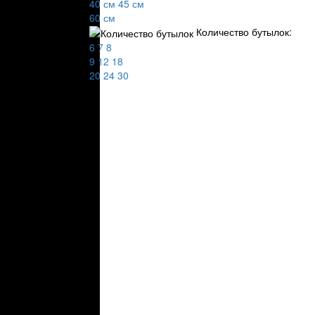
40 см
45 см
Белые шк
60 см
Черные ш
Количество бутылок:
Высокие 
Вертикал
6
7
8
Отдельно
9
12
18
Монотемп
20
24
30
Мультите
Напольны
Шкафы с 
Компресс
Двухдвер
Ширина:
Шкафы 30
Шкафы 35
Шкафы 40
Шкафы 45
Шкафы 60
Количеств
На 6 буты
На 7 буты
На 8 буты
На 9 буты
На 12 бут