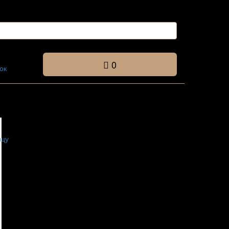
0
ок
ицу