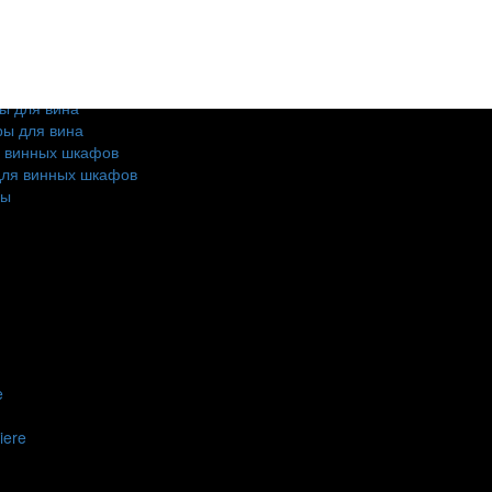
ылок
ылок
ылки
ылок
ы для вина
ы для вина
я винных шкафов
для винных шкафов
ды
e
iere