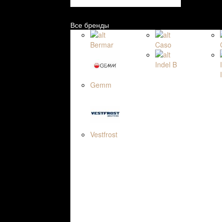
Все бренды
Bermar
Caso
Indel B
Gemm
Vestfrost