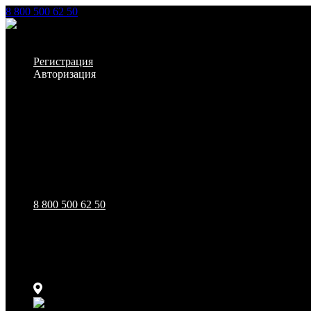
8 800 500 62 50
Заказать звонок
Личный кабинет
Регистрация
Авторизация
Информация
Настройки
Обратная связь
8 800 500 62 50
111123, г.Москва, ул.Электродная, дом 2 корпус 3 пом 7
Ежедневно: 09:00 - 21:00
111123, г.Москва, ул.Электродная, дом 2 корпус 3 пом 7
Ежедневно: 09:00 - 21:00