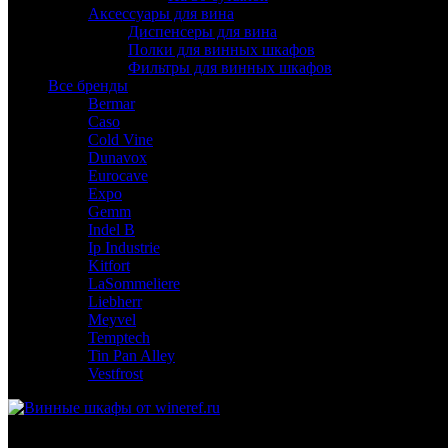
Аксессуары для вина
Диспенсеры для вина
Полки для винных шкафов
Фильтры для винных шкафов
Все бренды
Bermar
Caso
Cold Vine
Dunavox
Eurocave
Expo
Gemm
Indel B
Ip Industrie
Kitfort
LaSommeliere
Liebherr
Meyvel
Temptech
Tin Pan Alley
Vestfrost
Для гостиниц,
ресторанов и дома