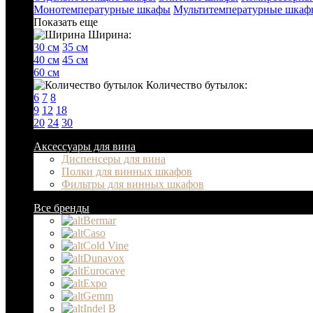
Монотемпературные шкафы
Мультитемпературные шкаф
Показать еще
Ширина:
30 см
35 см
40 см
45 см
60 см
Количество бутылок:
6
7
8
9
12
18
20
24
30
Аксессуары для вина
Диспенсеры для вина
Полки для винных шкафов
Фильтры для винных шкафов
Все бренды
Bermar
Caso
Cold Vine
Dunavox
Eurocave
Expo
Gemm
Indel B