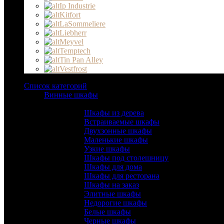
Ip Industrie
Kitfort
LaSommeliere
Liebherr
Meyvel
Temptech
Tin Pan Alley
Vestfrost
Список категорий
Винные шкафы
Тип:
Шкафы из дерева
Встраиваемые шкафы
Двухзонные шкафы
Маленькие шкафы
Узкие шкафы
Шкафы под столешницу
Шкафы для дома
Шкафы для ресторана
Шкафы на заказ
Элитные шкафы
Недорогие шкафы
Белые шкафы
Черные шкафы