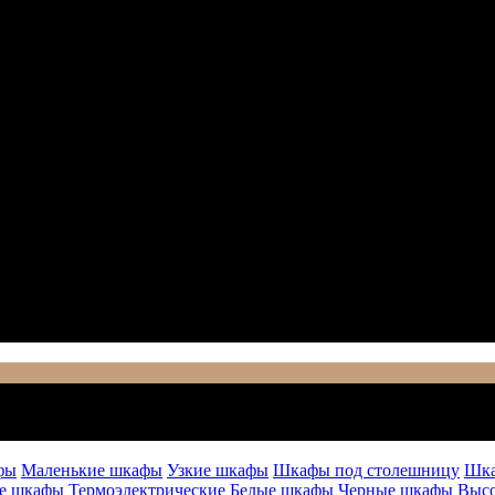
фы
Маленькие шкафы
Узкие шкафы
Шкафы под столешницу
Шка
е шкафы
Термоэлектрические
Белые шкафы
Черные шкафы
Выс