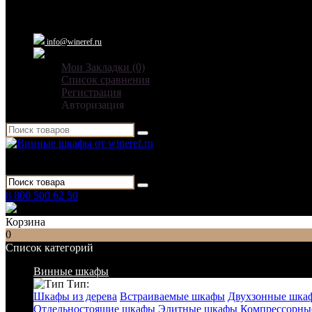
info@wineref.ru
Мои Закладки (0)
Список сравнения
Регистрация
Авторизация
Для гостиниц,
ресторанов и дома
8 800 500 62 50
Заказать звонок
Корзина
0
Список категорий
Винные шкафы
Тип:
Шкафы из дерева
Встраиваемые шкафы
Двухзонные шка
Отдельностоящие шкафы
Элитные шкафы
Компрессорны