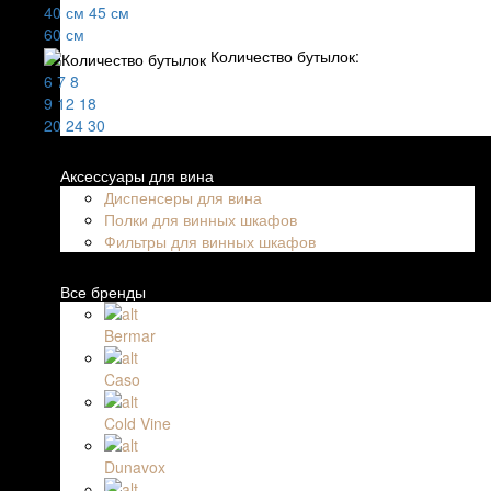
40 см
45 см
60 см
Количество бутылок:
6
7
8
9
12
18
20
24
30
Аксессуары для вина
Диспенсеры для вина
Полки для винных шкафов
Фильтры для винных шкафов
Все бренды
Bermar
Caso
Cold Vine
Dunavox