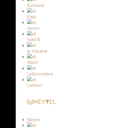
Eurocave
Expo
Gemm
Indel B
Ip Industrie
Kitfort
LaSommeliere
Liebherr
Meyvel