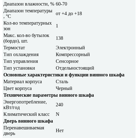
Диапазон влажности, %
60-70
Диапазон температуры
от +4 до +18
, °C
Кол-во температурных
1
зон
Макс. кол-во бутылок
138
(бордо), шт.
Термостат
Электронный
Тип охлаждения
Компрессорный
Тип управления
Сенсорное
Тип установки
Отдельностоящий
Основные характеристики и функции винного шкафа
Материал корпуса
Сталь
Цвет корпуса
Черный
Технические параметры винного шкафа
Энергопотребление,
240
кВт/год
Климатический класс
N
Дверь винного шкафа
Перенавешиваемая
Нет
дверь