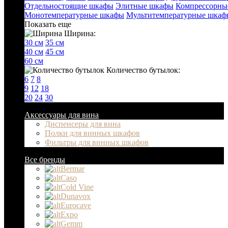
Отдельностоящие шкафы
Элитные шкафы
Компрессорны
Монотемпературные шкафы
Мультитемпературные шкаф
Показать еще
Ширина:
30 см
35 см
40 см
45 см
60 см
Количество бутылок:
6
7
8
9
12
18
20
24
30
Аксессуары для вина
Диспенсеры для вина
Полки для винных шкафов
Фильтры для винных шкафов
Все бренды
Bermar
Caso
Cold Vine
Dunavox
Eurocave
Expo
Gemm