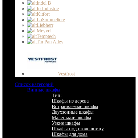
Indel B
Ip Industrie
Kitfort
LaSommeliere
Liebherr
Meyvel
Temptech
Tin Pan Alley
Vestfrost
Список категорий
Винные шкафы
Тип:
Шкафы из дерева
Встраиваемые шкафы
Двухзонные шкафы
Маленькие шкафы
Узкие шкафы
Шкафы под столешницу
Шкафы для дома