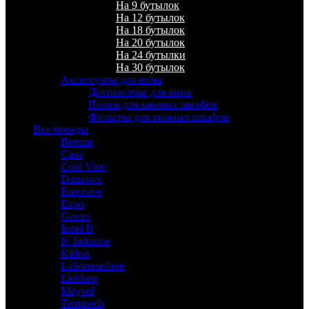
На 9 бутылок
На 12 бутылок
На 18 бутылок
На 20 бутылок
На 24 бутылки
На 30 бутылок
Аксессуары для вина
Диспенсеры для вина
Полки для винных шкафов
Фильтры для винных шкафов
Все бренды
Bermar
Caso
Cold Vine
Dunavox
Eurocave
Expo
Gemm
Indel B
Ip Industrie
Kitfort
LaSommeliere
Liebherr
Meyvel
Temptech