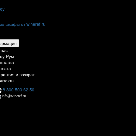
ley
тиниц,
нов и дома
рмация
 нас
оу-Рум
оставка
плата
арантия и возврат
онтакты
8 800 500 62 50
info@wineref.ru