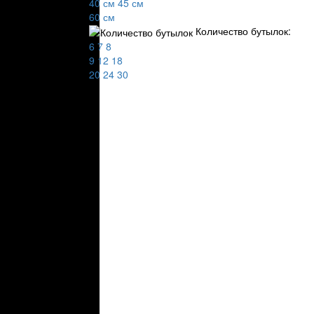
40 см
45 см
Белые шк
60 см
Черные ш
Количество бутылок:
Высокие 
Вертикал
6
7
8
Отдельно
9
12
18
Монотемп
20
24
30
Мультите
Напольны
Шкафы с 
Компресс
Двухдвер
Ширина:
Шкафы 30
Шкафы 35
Шкафы 40
Шкафы 45
Шкафы 60
Количеств
На 6 буты
На 7 буты
На 8 буты
На 9 буты
На 12 бут