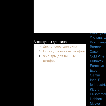
На 18 бут
На 20 бут
На 24 бут
На 30 бут
Аксессуар
Диспенсер
Полки дл
Фильтры 
Аксессуары для вина
Все брен
Диспенсеры для вина
Bermar
Полки для винных шкафов
Caso
Фильтры для винных
Cold Vine
шкафов
Dunavox
Eurocave
Expo
Gemm
Indel B
Ip Industri
Kitfort
LaSommel
Liebherr
Meyvel