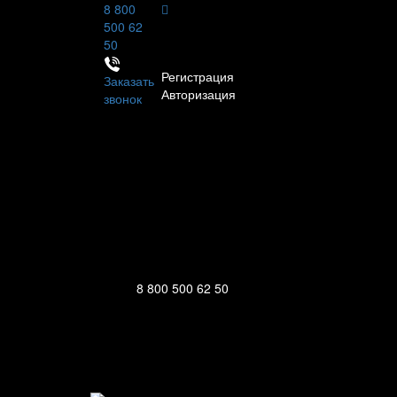
8 800
500 62
Личный кабинет
50
Регистрация
Заказать
Авторизация
звонок
Информация
Настройки
Обратная связь
8 800 500 62 50
111123, г.Москва, ул.Электродная, дом
Ежедневно: 09:00 - 21:00