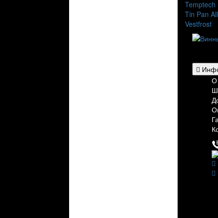
Temptech
Tin Pan Al
Vestfrost
Для гос
рестора
Инфо
О
Ш
Д
О
Г
К