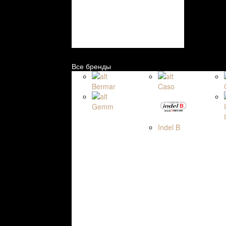
Все бренды
Bermar
Caso
Gemm
Indel B