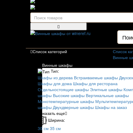
111123, г.Москва, ул.Электродная, дом 2 корпус 
Ежедневно: 09:00 - 21:00
Для гостиниц,
ресторанов и дома
Список категорий
Список ка
Винные ш
Тип:
Винные шкафы
Шкафы из
Тип:
Встраива
Шкафы из дерева
Встраиваемые шкафы
Двухз
Двухзонн
Шкафы для дома
Шкафы для ресторана
Маленьки
Отдельностоящие шкафы
Элитные шкафы
Ком
Узкие шк
шкафы
Высокие шкафы
Вертикальные шкафы
Шкафы по
Монотемпературные шкафы
Мультитемперату
Шкафы дл
шкафы
Двухдверные шкафы
Шкафы на заказ
Шкафы дл
Показать еще
Шкафы на
Ширина:
Элитные 
30 см
35 см
Недороги