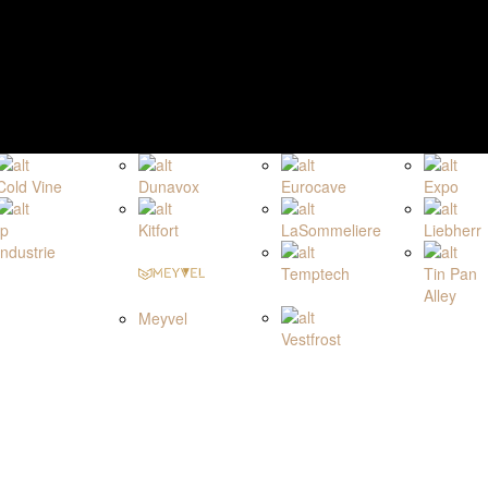
Cold Vine
Dunavox
Eurocave
Expo
Ip
Kitfort
LaSommeliere
Liebherr
Industrie
Temptech
Tin Pan
Alley
Meyvel
Vestfrost