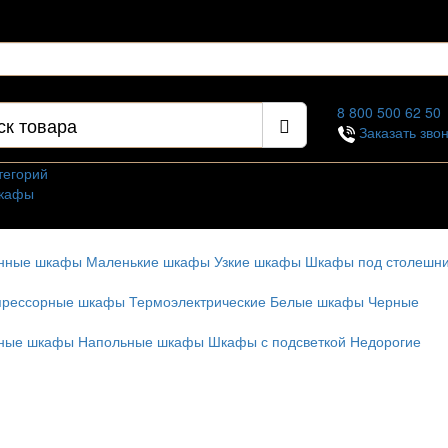
3 пом 7
8 800 500 62 50
Заказать зво
тегорий
кафы
 дерева
емые шкафы
онные шкафы
Маленькие шкафы
Узкие шкафы
Шкафы под столешн
ые шкафы
е шкафы
прессорные шкафы
Термоэлектрические
Белые шкафы
Черные
афы
д столешницу
рные шкафы
Напольные шкафы
Шкафы с подсветкой
Недорогие
я дома
я ресторана
 заказ
шкафы
е шкафы