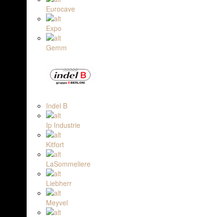
Eurocave
Expo
Gemm
Indel B
Ip Industrie
Kitfort
LaSommeliere
Liebherr
Meyvel