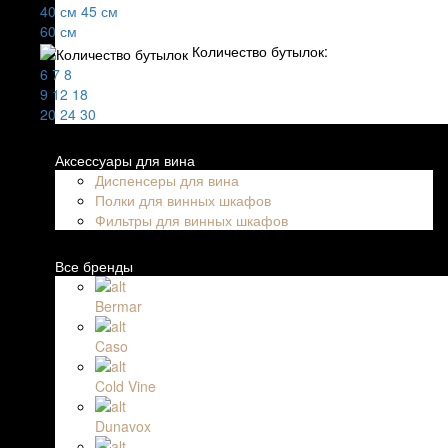
40 см
45 см
60 см
Количество бутылок:
6
7
8
9
12
18
20
24
30
Аксессуары для вина
Диспенсеры для вина
Полки для винных шкафов
Фильтры для винных шкафов
Все бренды
Bermar
Caso
Cold Vine
Dunavox