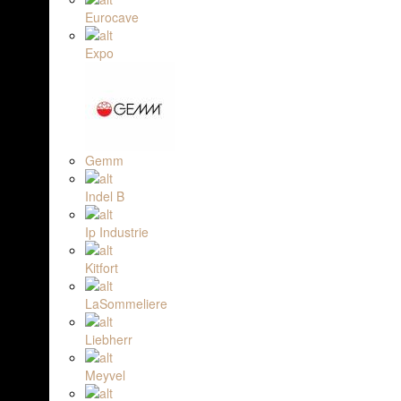
Eurocave
Expo
Gemm
Indel B
Ip Industrie
Kitfort
LaSommeliere
Liebherr
Meyvel