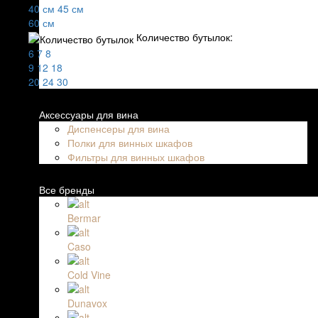
40 см
45 см
60 см
Количество бутылок:
6
7
8
9
12
18
20
24
30
Аксессуары для вина
Диспенсеры для вина
Полки для винных шкафов
Фильтры для винных шкафов
Все бренды
Bermar
Caso
Cold Vine
Dunavox