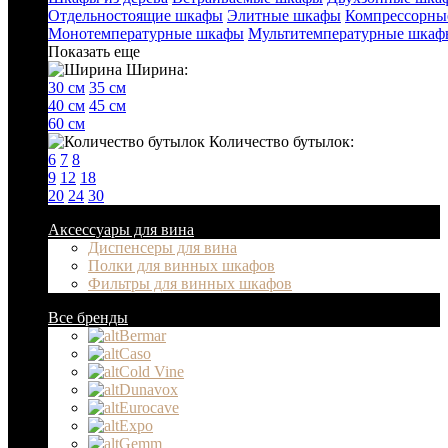
Отдельностоящие шкафы
Элитные шкафы
Компрессорны
Монотемпературные шкафы
Мультитемпературные шкаф
Показать еще
Ширина:
30 см
35 см
40 см
45 см
60 см
Количество бутылок:
6
7
8
9
12
18
20
24
30
Аксессуары для вина
Диспенсеры для вина
Полки для винных шкафов
Фильтры для винных шкафов
Все бренды
Bermar
Caso
Cold Vine
Dunavox
Eurocave
Expo
Gemm