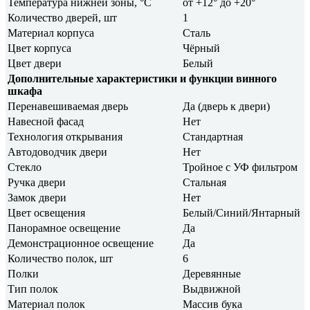
Температура нижней зоны, °C
от +12° до +20°
Количество дверей, шт
1
Материал корпуса
Сталь
Цвет корпуса
Чёрный
Цвет двери
Белый
Дополнительные характеристики и функции винного
шкафа
Перенавешиваемая дверь
Да (дверь к двери)
Навесной фасад
Нет
Технология открывания
Стандартная
Автодоводчик двери
Нет
Стекло
Тройное с УФ фильтром
Ручка двери
Стальная
Замок двери
Нет
Цвет освещения
Белый/Синий/Янтарный
Панорамное освещение
Да
Демонстрационное освещение
Да
Количество полок, шт
6
Полки
Деревянные
Тип полок
Выдвижной
Материал полок
Массив бука