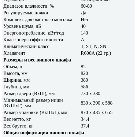
Диапазон влажности, %
60-80
Регулируемые ножки
Да
Комплект для быстрого монтажа
Нет
Уровень шума, дБ
40
Энергопотребление, кВт/год
140
Класс энергоэффективности
A
Климатический класс
T, ST, N, SN
Хладагент
R600A (22 гр.)
Размеры и вес винного шкафа
Объем, л
85
Высота, мм
820
Ширина, мм
380
Глубина, мм
586
Размер двери (ВхШ), мм
730 х 380
Минимальный размер ниши
830 х 390 х 588
(ВхШхГ), мм
Размер упаковки (ВxШxГ), мм
870 х 435 х 655
Вес нетто, кг
34,4
Вес брутто, кг
37,4
Общая информация винного шкафа