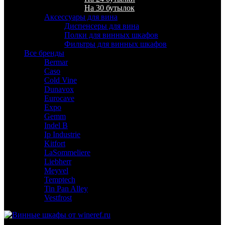
На 30 бутылок
Аксессуары для вина
Диспенсеры для вина
Полки для винных шкафов
Фильтры для винных шкафов
Все бренды
Bermar
Caso
Cold Vine
Dunavox
Eurocave
Expo
Gemm
Indel B
Ip Industrie
Kitfort
LaSommeliere
Liebherr
Meyvel
Temptech
Tin Pan Alley
Vestfrost
Для гостиниц,