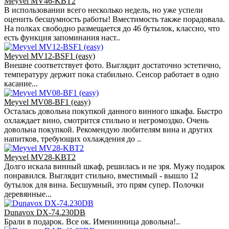
Meyvel MV46-KBT2
В использовании всего несколько недель, но уже успели
оценить бесшумность работы! Вместимость также порадовала.
На полках свободно размещается до 46 бутылок, классно, что
есть функция запоминания наст..
Meyvel MV12-BSF1 (easy)
Внешне соответствует фото. Выглядит достаточно эстетично,
температуру держит пока стабильно. Сенсор работает в одно
касание...
Meyvel MV08-BF1 (easy)
Осталась довольна покупкой данного винного шкафа. Быстро
охлаждает вино, смотрится стильно и негромоздко. Очень
довольна покупкой. Рекомендую любителям вина и других
напитков, требующих охлаждения до ..
Meyvel MV28-KBT2
Долго искала винный шкаф, решилась и не зря. Мужу подарок
понравился. Выглядит стильно, вместимый - вышло 12
бутылок для вина. Бесшумный, это прям супер. Полочки
деревянные...
Dunavox DX-74.230DB
Брали в подарок. Все ок. Именинница довольна!..