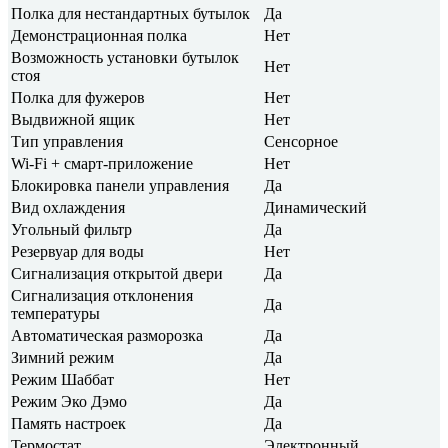
Полка для нестандартных бутылок
Да
Демонстрационная полка
Нет
Возможность установки бутылок
Нет
стоя
Полка для фужеров
Нет
Выдвижной ящик
Нет
Тип управления
Сенсорное
Wi-Fi + смарт-приложение
Нет
Блокировка панели управления
Да
Вид охлаждения
Динамический
Угольный фильтр
Да
Резервуар для воды
Нет
Сигнализация открытой двери
Да
Сигнализация отклонения
Да
температуры
Автоматическая разморозка
Да
Зимний режим
Да
Режим Шаббат
Нет
Режим Эко Дэмо
Да
Память настроек
Да
Термостат
Электронный