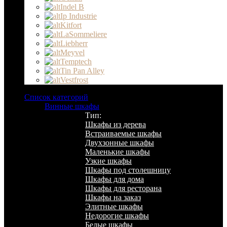
Indel B
Ip Industrie
Kitfort
LaSommeliere
Liebherr
Meyvel
Temptech
Tin Pan Alley
Vestfrost
Список категорий
Винные шкафы
Тип:
Шкафы из дерева
Встраиваемые шкафы
Двухзонные шкафы
Маленькие шкафы
Узкие шкафы
Шкафы под столешницу
Шкафы для дома
Шкафы для ресторана
Шкафы на заказ
Элитные шкафы
Недорогие шкафы
Белые шкафы