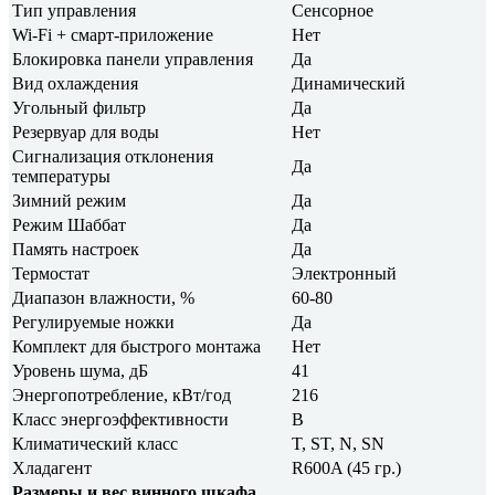
Тип управления
Сенсорное
Wi-Fi + смарт-приложение
Нет
Блокировка панели управления
Да
Вид охлаждения
Динамический
Угольный фильтр
Да
Резервуар для воды
Нет
Сигнализация отклонения
Да
температуры
Зимний режим
Да
Режим Шаббат
Да
Память настроек
Да
Термостат
Электронный
Диапазон влажности, %
60-80
Регулируемые ножки
Да
Комплект для быстрого монтажа
Нет
Уровень шума, дБ
41
Энергопотребление, кВт/год
216
Класс энергоэффективности
B
Климатический класс
T, ST, N, SN
Хладагент
R600A (45 гр.)
Размеры и вес винного шкафа