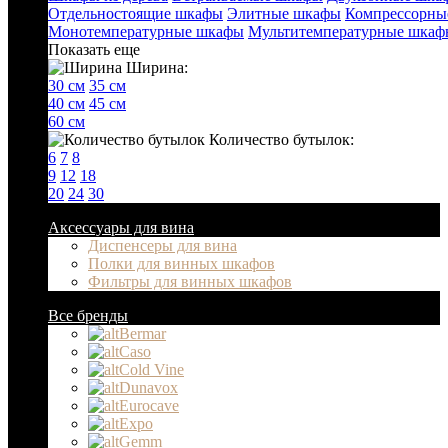
Отдельностоящие шкафы
Элитные шкафы
Компрессорны
Монотемпературные шкафы
Мультитемпературные шкаф
Показать еще
Ширина:
30 см
35 см
40 см
45 см
60 см
Количество бутылок:
6
7
8
9
12
18
20
24
30
Аксессуары для вина
Диспенсеры для вина
Полки для винных шкафов
Фильтры для винных шкафов
Все бренды
Bermar
Caso
Cold Vine
Dunavox
Eurocave
Expo
Gemm