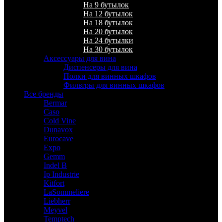
На 9 бутылок
На 12 бутылок
На 18 бутылок
На 20 бутылок
На 24 бутылки
На 30 бутылок
Аксессуары для вина
Диспенсеры для вина
Полки для винных шкафов
Фильтры для винных шкафов
Все бренды
Bermar
Caso
Cold Vine
Dunavox
Eurocave
Expo
Gemm
Indel B
Ip Industrie
Kitfort
LaSommeliere
Liebherr
Meyvel
Temptech