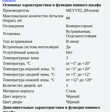
Основные характеристики и функции винного шкафа
Производитель
MEYVEL (Италия)
Максимальное количество бутылок
98
(бордо), шт
Охлаждение
Компрессорное
Встраиваемая,
Установка
Отдельностоящая
Тип встраивания
В нишу
Встроенная система вентиляции
Да
Углублённый цоколь
Нет
Температурные зоны
3
Температура, °C
от +5° до +20°
Температура верхней зоны, °C
от +5° до +20°
Температура средней зоны, °C
от +5° до +12°
Температура нижней зоны, °C
от +12° до +20°
Количество дверей, шт
1
Материал корпуса
Сталь
Цвет корпуса
Чёрный
Цвет двери
Чёрный
Дополнительные характеристики и функции винного
шкафа