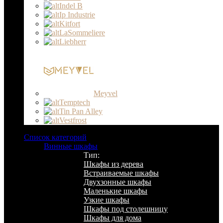
Indel B
Ip Industrie
Kitfort
LaSommeliere
Liebherr
Meyvel
Temptech
Tin Pan Alley
Vestfrost
Список категорий
Винные шкафы
Тип:
Шкафы из дерева
Встраиваемые шкафы
Двухзонные шкафы
Маленькие шкафы
Узкие шкафы
Шкафы под столешницу
Шкафы для дома