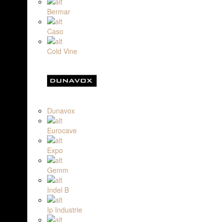
Bermar
Caso
Cold Vine
Dunavox
Eurocave
Expo
Gemm
Indel B
Ip Industrie