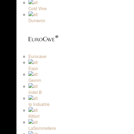
Cold Vine
Dunavox
Eurocave
Expo
Gemm
Indel B
Ip Industrie
Kitfort
LaSommeliere