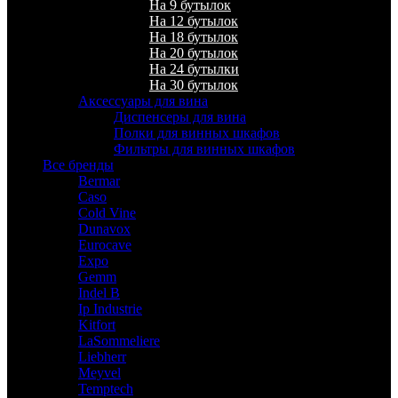
На 9 бутылок
На 12 бутылок
На 18 бутылок
На 20 бутылок
На 24 бутылки
На 30 бутылок
Аксессуары для вина
Диспенсеры для вина
Полки для винных шкафов
Фильтры для винных шкафов
Все бренды
Bermar
Caso
Cold Vine
Dunavox
Eurocave
Expo
Gemm
Indel B
Ip Industrie
Kitfort
LaSommeliere
Liebherr
Meyvel
Temptech