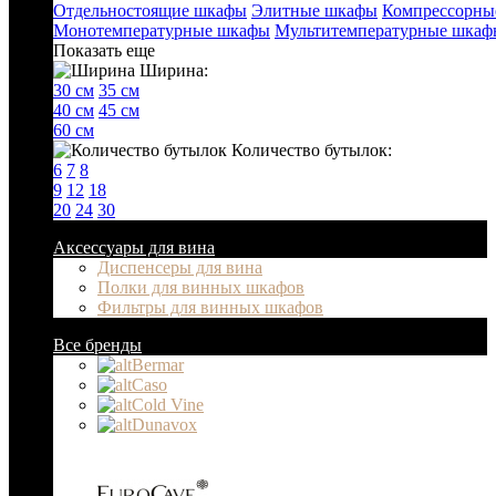
Отдельностоящие шкафы
Элитные шкафы
Компрессорны
Монотемпературные шкафы
Мультитемпературные шкаф
Показать еще
Ширина:
30 см
35 см
40 см
45 см
60 см
Количество бутылок:
6
7
8
9
12
18
20
24
30
Аксессуары для вина
Диспенсеры для вина
Полки для винных шкафов
Фильтры для винных шкафов
Все бренды
Bermar
Caso
Cold Vine
Dunavox