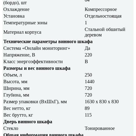
(бордо), шт
Охлаждение
Компрессорное
Установка
Отдельностоящая
Температурные зоны
1
Стальной обшитый
Материал корпуса
деревом
Технические параметры винного шкафа
Система «Онлайн мониторинг»
Да
Напряжение, В
220
Класс энергоэффективности
B
Размеры и вес винного шкафа
Объем, л
250
Высота, мм
1440
Ширина, мм
720
Глубина, мм
720
Размер упаковки (ВxШxГ), мм
1630 х 830 х 830
Вес нетто, кг
89
Вес брутто, кг
115
Дверь винного шкафа
Стекло
Тонированное
Общая информация винного шкафа