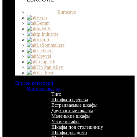
Eurocave
Expo
Gemm
Indel B
Ip Industrie
Kitfort
LaSommeliere
Liebherr
Meyvel
Temptech
Tin Pan Alley
Vestfrost
Список категорий
Винные шкафы
Тип:
Шкафы из дерева
Встраиваемые шкафы
Двухзонные шкафы
Маленькие шкафы
Узкие шкафы
Шкафы под столешницу
Шкафы для дома