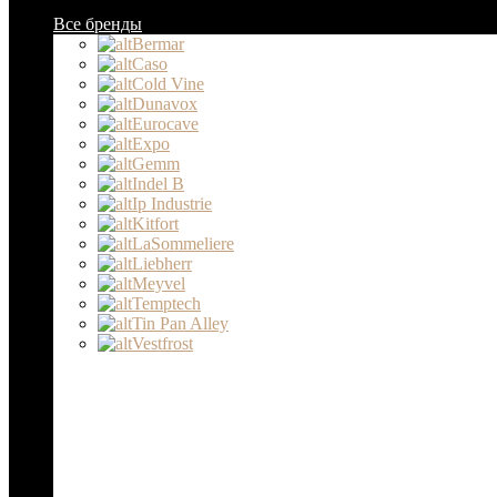
Все бренды
Bermar
Caso
Cold Vine
Dunavox
Eurocave
Expo
Gemm
Indel B
Ip Industrie
Kitfort
LaSommeliere
Liebherr
Meyvel
Temptech
Tin Pan Alley
Vestfrost