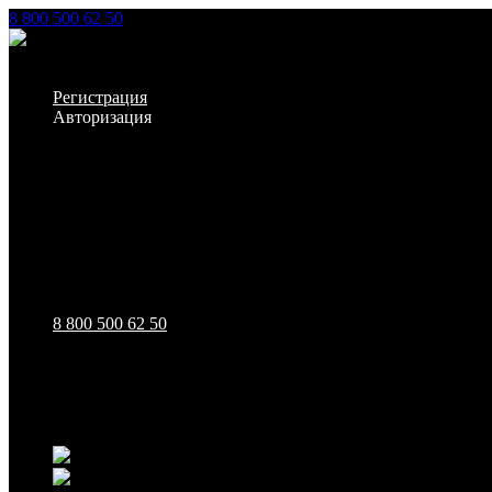
8 800 500 62 50
Заказать звонок
Личный кабинет
Регистрация
Авторизация
Информация
Настройки
Обратная связь
8 800 500 62 50
111123, г.Москва, ул.Электродная, дом 2 корпус 3 пом 7
Ежедневно: 09:00 - 21:00
111123, г.Москва, ул.Электродная, дом 2 корпус 3 пом 7
Ежедневно: 09:00 - 21:00