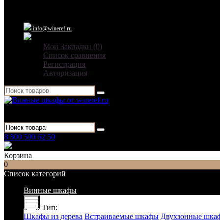
info@wineref.ru
Мои Закладки (0)
Список сравнения
Регистрация
Авторизация
Для гостиниц,
ресторанов и дома
8 800 500 62 50
Заказать звонок
Корзина
0
Список категорий
Винные шкафы
Тип:
Шкафы из дерева
Встраиваемые шкафы
Двухзонные шка