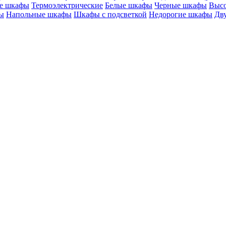
е шкафы
Термоэлектрические
Белые шкафы
Черные шкафы
Выс
ы
Напольные шкафы
Шкафы с подсветкой
Недорогие шкафы
Дв