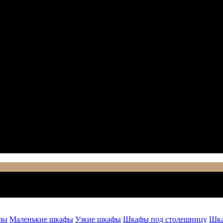
фы
Маленькие шкафы
Узкие шкафы
Шкафы под столешницу
Шка