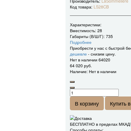
Производитель:
LaSommeliere
Код товара:
LS28CB
Характеристики:
Вместимость:
28
Габариты (В/Ш/Г):
735
Подробнее
Приобрести у нас с быстрой бе
дешевле
- снизим цену.
Нет в наличии
64020
64 020 руб.
Наличие: Нет в наличии
В корзину
Купить в
БЕСПЛАТНО в пределах МКАД/К
Способы оплаты: