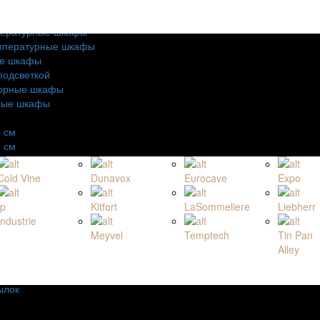
ьные шкафы
стоящие шкафы
ературные шкафы
мпературные шкафы
е шкафы
подсветкой
орные шкафы
ные шкафы
 см
 см
 см
 см
Cold Vine
Dunavox
Eurocave
Expo
 см
о бутылок:
Ip
Kitfort
LaSommeliere
Liebherr
лок
Industrie
лок
Meyvel
Temptech
Tin Pan
лок
Alley
лок
ылок
ылок