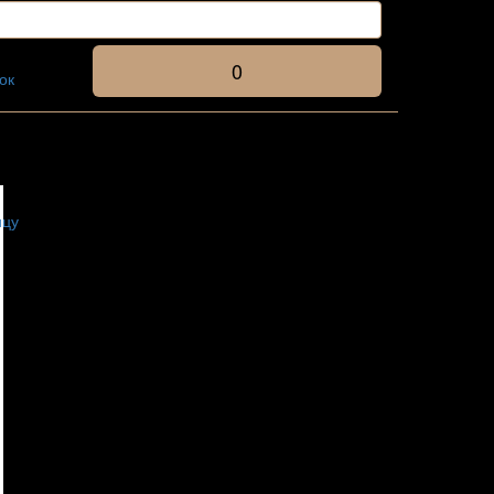
0
ок
ицу