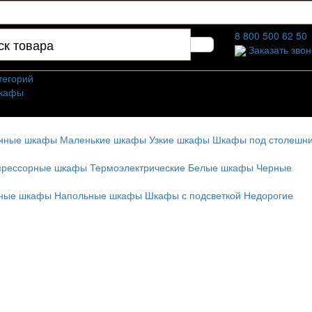
8 800 500 62 50
Заказать звон
тегорий
кафы
 дерева
емые шкафы
онные шкафы
Маленькие шкафы
Узкие шкафы
Шкафы под столешн
ые шкафы
е шкафы
прессорные шкафы
Термоэлектрические
Белые шкафы
Черные
афы
д столешницу
рные шкафы
Напольные шкафы
Шкафы с подсветкой
Недорогие
я дома
я ресторана
 заказ
шкафы
е шкафы
афы
кафы
шкафы