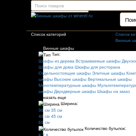
Для гостиниц,
ресторанов и дома
Список категорий
Список ка
Винные ш
Тип:
Винные шкафы
Шкафы из
Тип:
Встраива
Шкафы из дерева
Встраиваемые шкафы
Двухз
Двухзонн
Шкафы для дома
Шкафы для ресторана
Маленьки
Отдельностоящие шкафы
Элитные шкафы
Ком
Узкие шк
шкафы
Высокие шкафы
Вертикальные шкафы
Шкафы по
Монотемпературные шкафы
Мультитемперату
Шкафы дл
шкафы
Двухдверные шкафы
Шкафы на заказ
Шкафы дл
Показать еще
Шкафы на
Ширина:
Элитные 
30 см
35 см
Недороги
40 см
45 см
Белые шк
60 см
Черные ш
Количество бутылок:
Высокие 
6
7
8