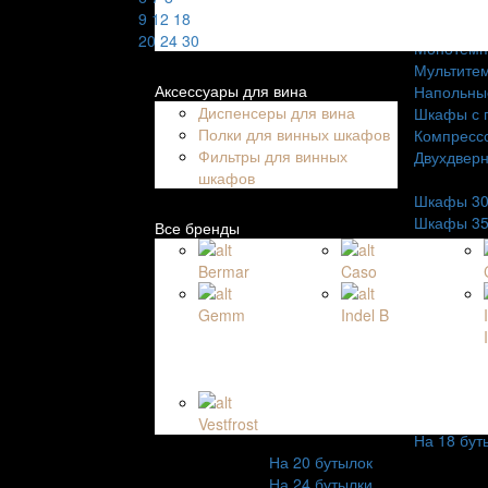
Вертикал
9
12
18
Отдельно
20
24
30
Монотемп
Мультите
Аксессуары для вина
Напольны
Диспенсеры для вина
Шкафы с 
Полки для винных шкафов
Компресс
Фильтры для винных
Двухдвер
шкафов
Ширина:
Шкафы 30
Шкафы 35
Все бренды
Шкафы 40
Шкафы 45
Bermar
Caso
Шкафы 60
Количеств
Gemm
Indel B
На 6 буты
На 7 буты
На 8 буты
На 9 буты
На 12 бут
Vestfrost
На 18 бут
На 20 бутылок
На 24 бутылки