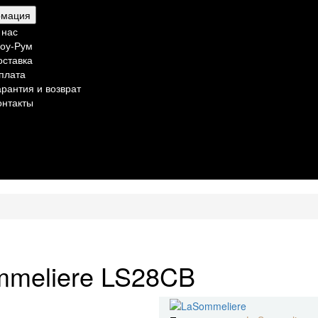
мация
 нас
оу-Рум
оставка
плата
арантия и возврат
онтакты
meliere LS28CB