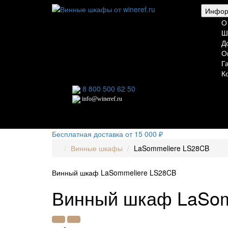
Инфор
Для гостиниц,
О
ресторанов и дома
Ш
Д
О
Г
К
8 800 500 62 50
info@wineref.ru
Бесплатная доставка от 15 000 ₽
Винные шкафы
LaSommeliere LS28CB
Винный шкаф LaSommeliere LS28CB
Винный шкаф LaSom